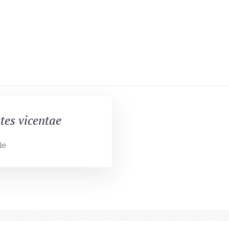
es vicentae
le