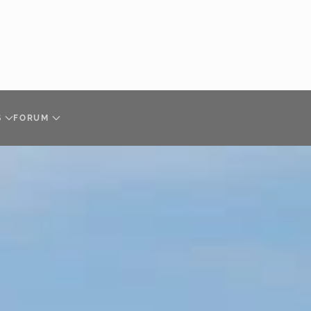
S
FORUM