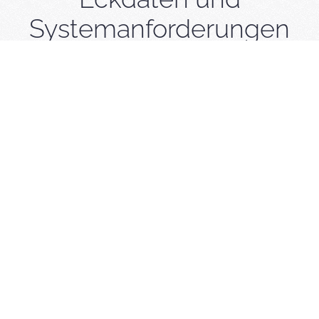
Systemanforderungen
APP-VERSION
SOFTWARE
GERÄTE
INSTALLIEREN
SPRACHE
ARTEN
KOSTEN
App-Version
iOS: 3.0.1
Android: 3.0.1
Die Orthoptera-App wurde von der
Garzotto GmbH
aus
Winterthur programmiert und umgesetzt.