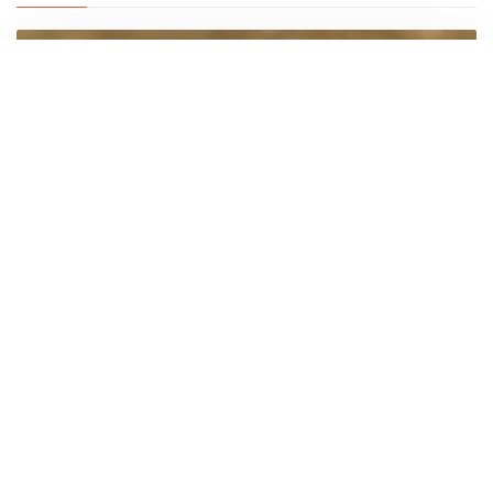
Dolichopoda geniculata
DE: Süditalienische Langbein-Höhlenschrecke