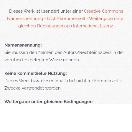
Dieses Werk ist lizenziert unter einer
Creative Commons
Namensnennung - Nicht-kommerziell - Weitergabe unter
gleichen Bedingungen 4.0 International Lizenz
.
Namensnennung:
Sie müssen den Namen des Autors/Rechteinhabers in der
von ihm festgelegten Weise nennen.
Keine kommerzielle Nutzung:
Dieses Werk bzw. dieser Inhalt darf nicht für kommerzielle
Zwecke verwendet werden.
Weitergabe unter gleichen Bedingungen:
Wenn Sie das lizenzierte Werk bzw. den lizenzierten Inhalt
bearbeiten oder in anderer Weise erkennbar als Grundlage
für eigenes Schaffen verwenden, dürfen Sie die daraufhin
neu entstandenen Werke bzw. Inhalte nur unter