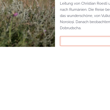
Leitung von Christian Roesti
nach Rumänien. Die Reise beg
das wunderschöne, von Vulka
Noroioși. Danach beobachten 
Dobrudscha.
ranstaltungen und Aktivitäten interessiert? Wir
NAME
*
rne in unregelmässigen Abständen über