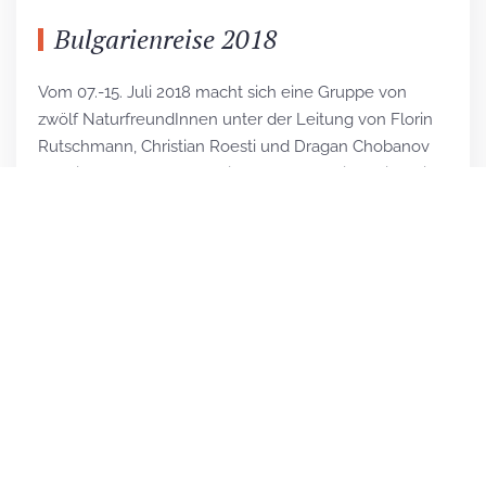
Bulgarienreise 2018
Vom 07.-15. Juli 2018 macht sich eine Gruppe von
zwölf NaturfreundInnen unter der Leitung von Florin
Rutschmann, Christian Roesti und Dragan Chobanov
auf eine Heuschreckenreise nach Bulgarien. Die Reise
sollte in Sofia starten, doch es kommt nicht so weit.
Leider wird unser Flug von Wien nach Sofia abgesagt.
Es geht erst am nächsten Nachmittag weiter.
READ MORE