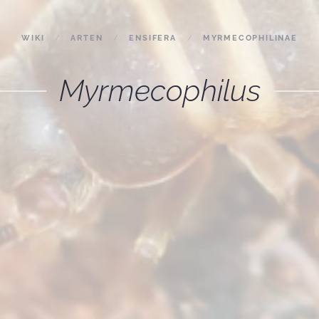
WIKI
ARTEN
ENSIFERA
MYRMECOPHILINAE
Myrmecophilus