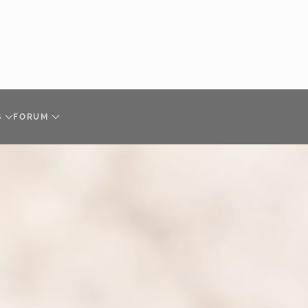
S
FORUM