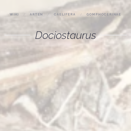
WIKI
ARTEN
CAELIFERA
GOMPHOCERINAE
Dociostaurus