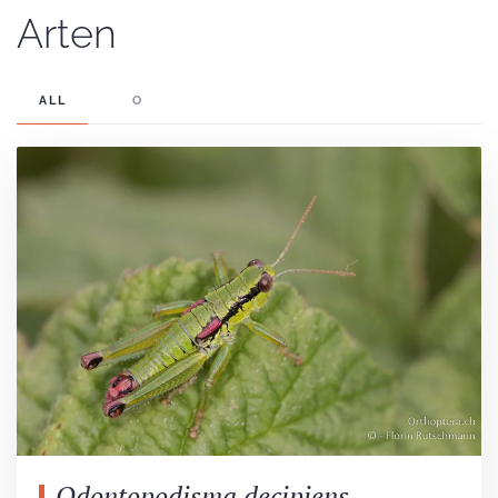
Arten
ALL
O
Odontopodisma decipiens