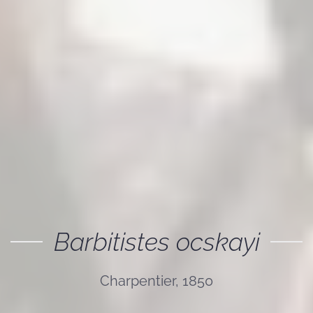
Barbitistes ocskayi
Charpentier, 1850